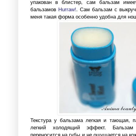
упакован в блистер, сам бальзам име
бальзамов
Hurraw!
. Сам бальзам с выкру
меня такая форма особенно удобна для нош
Текстура у бальзама легкая и тающая, п
легкий холодящий эффект. Бальзам 
переносится на губы и не ощущается на ко